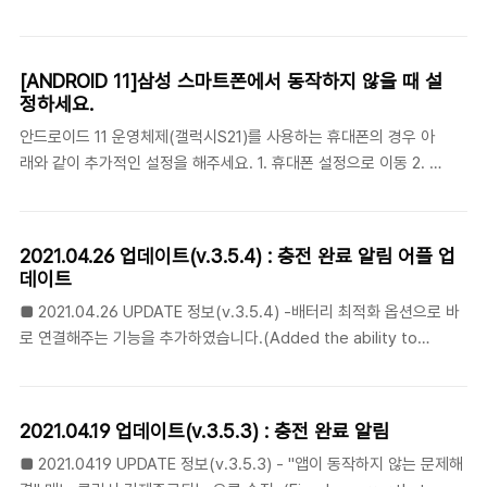
1. Go to your phone settings. 2. Click Battery and Device
Care 3. Click on the battery 4. Click on background usage
restriction settings 5. Put unused apps to sleep (Please
[ANDROID 11]삼성 스마트폰에서 동작하지 않을 때 설
turn it off) Disable Adaptive battery(battery
정하세요.
optimization) 1.Settings > Battery and device care >
안드로이드 11 운영체제(갤럭시S21)를 사용하는 휴대폰의 경우 아
Battery > Mo..
래와 같이 추가적인 설정을 해주세요. 1. 휴대폰 설정으로 이동 2. 배
터리 및 디바이스 케어 클릭 3. 배터리 클릭 4. 백그라운드 이용 제
한 설정 클릭 5. 사용하지 않는 앱을 절전상태 전환을 해제합니다.
(꺼주세요) 6. 만약 사용하지 않는 앱 절전 상태로 전환 해제가 어려
2021.04.26 업데이트(v.3.5.4) : 충전 완료 알림 어플 업
우신 분은 아래쪽에 절전 예외 앱을 클릭하여 충전알림앱을 추가하
데이트
세요 절전 예외 앱 추가의 경우 충전완료알림에서도 동일하게 설정
■ 2021.04.26 UPDATE 정보(v.3.5.4) -배터리 최적화 옵션으로 바
할 수 있습니다. 위에서 절전 예외 앱으로 추가하신 경우 아래 설정
로 연결해주는 기능을 추가하였습니다.(Added the ability to
은 자동 설정으로 변경됨으로 무시하셔도 좋습니다. 1. 충전완료알림
connect directly to the battery optimization option.) 휴대폰
앱을 실행 2. 앱 상단의 설정버튼(톱니바퀴 모양)을 클릭하여 설정으
이 도즈모드(잠자기) 모드에 진입하게 되면 앱이 동작을 멈추게됩니다.
로 이동합니다. 3. 배터리 최적화 비활..
(When the phone enters the doze mode (sleep) mode, the
2021.04.19 업데이트(v.3.5.3) : 충전 완료 알림
app stops working.) 앱이 동작하지 않을 경우 무조건 배터리 최적화
■ 2021.0419 UPDATE 정보(v.3.5.3) - "앱이 동작하지 않는 문제해
대상에서 이앱을 제외시켜주시기 바랍니다. ( If the app does not