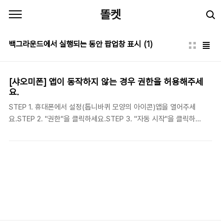
본문 바로가기
똘켓
백그라운드에서 실행되는 동안 팝업창 표시
(1)
[샤오미폰] 앱이 동작하지 않는 경우 권한을 허용해주세
요.
STEP 1. 휴대폰에서 설정(톱니바퀴 모양의 아이콘)앱을 열어주세
요.STEP 2. "권한"을 클릭하세요.STEP 3. "자동 시작"을 클릭하세
요.STEP 4. "충전완료알림"앱을 켜주세요. 만약 아래 권한설정이
존재한다면 아래 설정도 함께 해주세요. STEP 1. "다른 권한"을 클
릭합니다.STEP 2. "충전완료알림"앱을 클릭합니다.STEP 3. "잠금
화면에 표시" 권한을 허용해주세요.STEP 4. "백그라운드에서 실행
되는 동안 팝업창 표시" 권한을 허용해주세요. [최신 정보]
2026.08.03 추가됨Xiaomi / Redmi 기기 설정 안내앱이 백그라운
드에서 정상적으로 실행될 수 있도록 아래 설정을 확인해 주세요.배
터리 최적화 해제설정 → 앱 → 앱 관리 → [앱 이름] → 배터리 절약