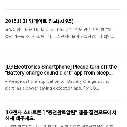
결하면 아래와 같은 화면이 나타납니다.After setting Healthy
Auto Start, connect the power cable and the following
screen will appear. 7초 카운트 다운을 진행합니다. 카운트 다운
2018.11.21 업데이트 정보(v.1.9.5)
종료시 건강충전이 시작됩니다.Proceed in 7 seconds
★업데이트 내용(Update contents) 1. "전원 연결 확인 창 끄기"
countdown. At the end of the countdown, the health
설정 기능를 추가하였습니다. - 충전케이블이 연결되었는지 확인용
charge begins. 2. 충전케이블 연결시 노출되는 알림창..
으로 개발되었으나, 일부 사용자들이 불편하다는 문의가 있네요.
Added "Turn off power connection confirmation" setting
function.- It was developed for the purpose of
confirming that the charging cable is connected, but
[LG Electronics Smartphone] Please turn off the
some users are inconvenienced. 2. 잘 못 된 번역 일부가 수정
"Battery charge sound alert" app from sleep
되었습니다. Some incorrect translations have been fixed.
mode.
※ Please set the application to "Battery charge sound
3. "저장소 권한" 요청시, 사용자가 "다시 묻..
alert" as a power saving exception app. For LG
smartphones with Android OS 7.0 or later, the app will not
work properly when entering sleep mode.Please set the
"Battery charge sound alert" app to the non-sleep target
[LG전자 스마트폰 ] "충전완료알림" 앱를 절전모드에서
app as follows! 1. Select [Settings]> [Battery]. 2. Please
해제 해주세요.
select the 'Power saving exclusions' item. 3. Locate the