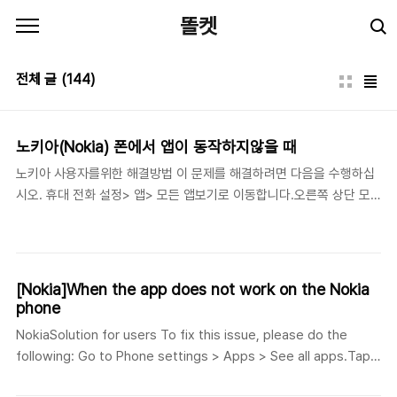
본문 바로가기
똘켓
전체 글
(144)
노키아(Nokia) 폰에서 앱이 동작하지않을 때
노키아 사용자를위한 해결방법 이 문제를 해결하려면 다음을 수행하십
시오. 휴대 전화 설정> 앱> 모든 앱보기로 이동합니다.오른쪽 상단 모
서리 메뉴> 시스템 표시를 탭합니다.목록에서 절전 응용 프로그램을 찾
아서 선택하고 강제 종료하십시오.다음 재시작 때까지 중지 된 상태로
유지됩니다. Nokia 1 (Android Go)com.evenwell.emm 패키지를
삭제하십시오. 가능하다면 삭제..불가능하다면 중지시켜주세요. 기타
[Nokia]When the app does not work on the Nokia
Nokia 모델Nokia 전화의 PowerSavingAppG3 앱이 문제입니다. 가
phone
능한 경우 삭제하십시오. com.evenwell.powersaving.g3을 제거하
NokiaSolution for users To fix this issue, please do the
십시오.
following: Go to Phone settings > Apps > See all apps.Tap
on the right top corner menu > Show system.Find Power