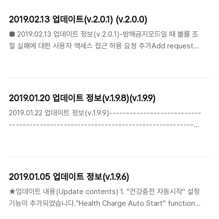
saver app in the list, select it and Force close. It will remain
stopped until the next restart.From now on, background
2019.02.13 업데이트(v.2.0.1) (v.2.0.0)
apps should work normally and use the standard Android
■ 2019.02.13 업데이트 정보(v.2.0.1)-방해금지모드일 때 볼률 조
battery optimizations. Nokia 1 (Android Go)Uninstall t..
절 실패에 대한 사용자 액세스 접근 허용 요청 추가Add request
to allow user access to volume control failure when in
nondisruptive mode -건강충전 자동시작 기능 사용시, 충전케이
블 분리 후 중지 되지않는 오류 수정( 카운트 다운이 진행중인 경
우)Corrected an error that does not stop after
2019.01.20 업데이트 정보(v.1.9.8)(v.1.9.9)
disconnecting the charge cable when using the auto
2019.01.22 업데이트 정보(v.1.9.9)---------------------------
charge start function(if the countdown is in progress) -
--------------------------------------------------------
기타 버그가 수정되었습니다. Other bugs ..
------------------------1.9.8 업데이트 후 발생한 오류를 수정
하여 배포하였습니다.Version 1.9.9 has been updated. Fixed
an error after 1.9.8 update and distributed it.
===========================================
2019.01.05 업데이트 정보(v.1.9.6)
2019.01.20 업데이트 정보(v.1.9.8)--------------------------
★업데이트 내용(Update contents) 1. "건강충전 자동시작" 설정
----------------------------..
기능이 추가되었습니다."Health Charge Auto Start" function
has been added. 건강충전 자동시작을 설정 후 전원케이블을 연