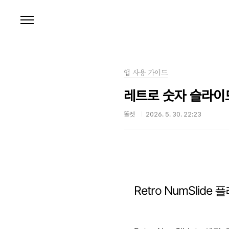
본문 바로가기
앱 사용 가이드
레트로 숫자 슬라이
똘켓
2026. 5. 30. 22:23
Retro NumSlid