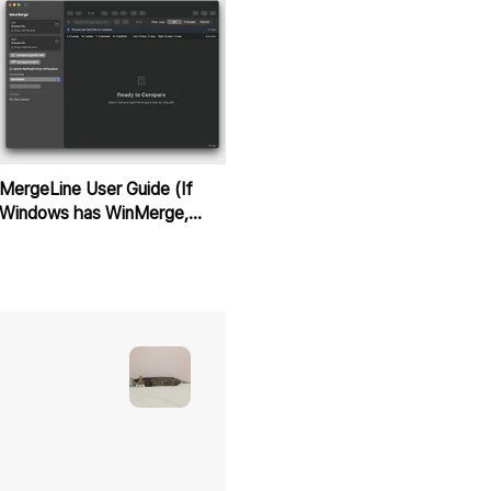
MergeLine User Guide (If
Windows has WinMerge,
macOS has MergeLine.)